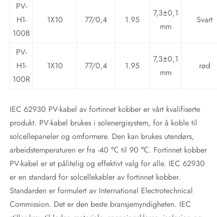
PV-
7,3±0,1
H1-
1X10
77/0,4
1.95
Svart
mm
100B
PV-
7,3±0,1
H1-
1X10
77/0,4
1.95
rød
mm
100R
IEC 62930 PV-kabel av fortinnet kobber er vårt kvalifiserte
produkt. PV-kabel brukes i solenergisystem, for å koble til
solcellepaneler og omformere. Den kan brukes utendørs,
arbeidstemperaturen er fra -40 ℃ til 90 ℃. Fortinnet kobber
PV-kabel er et pålitelig og effektivt valg for alle. IEC 62930
er en standard for solcellekabler av fortinnet kobber.
Standarden er formulert av International Electrotechnical
Commission. Det er den beste bransjemyndigheten. IEC