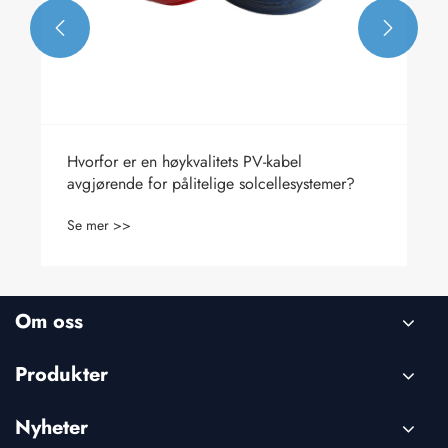


Hva er fordelene med PV -kabler?
Se mer >>
Om oss
Produkter
Nyheter