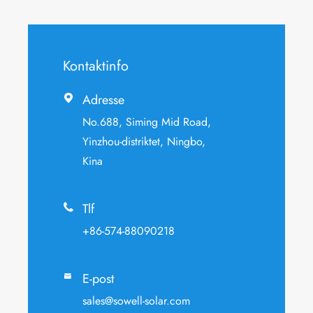
Kontaktinfo
Adresse

No.688, Siming Mid Road,
Yinzhou-distriktet, Ningbo,
Kina
Tlf

+86-574-88090218
E-post

sales@sowell-solar.com