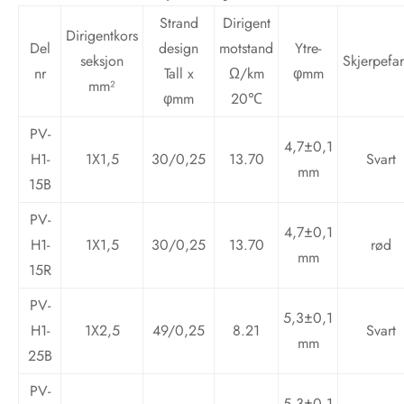
Strand
Dirigent
Dirigentkors
Del
design
motstand
Ytre-
seksjon
Skjerpefa
nr
Tall x
Ω/km
φmm
mm²
φmm
20℃
PV-
4,7±0,1
H1-
1X1,5
30/0,25
13.70
Svart
mm
15B
PV-
4,7±0,1
H1-
1X1,5
30/0,25
13.70
rød
mm
15R
PV-
5,3±0,1
H1-
1X2,5
49/0,25
8.21
Svart
mm
25B
PV-
5,3±0,1