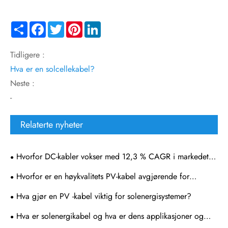
Share
Facebook
Twitter
Pinterest
LinkedIn
Tidligere :
Hva er en solcellekabel?
Neste :
-
Relaterte nyheter
Hvorfor DC-kabler vokser med 12,3 % CAGR i markedet
for solcellekabel
Hvorfor er en høykvalitets PV-kabel avgjørende for
pålitelige solcellesystemer?
Hva gjør en PV -kabel viktig for solenergisystemer?
Hva er solenergikabel og hva er dens applikasjoner og