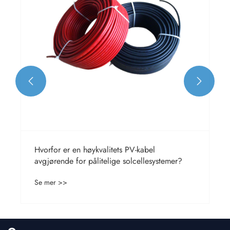


Hva er en solcellekabel?
Se mer >>